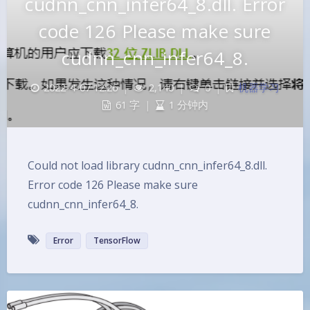
cudnn_cnn_infer64_8.dll. Error
code 126 Please make sure
cudnn_cnn_infer64_8.
2022-4-07 12:26
|
2,140
|
0
|
机器学习
61 字
|
1 分钟内
Could not load library cudnn_cnn_infer64_8.dll.
Error code 126 Please make sure
cudnn_cnn_infer64_8.
Error
TensorFlow