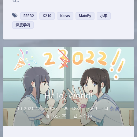
ESP32
K210
Keras
MaixPy
小车
深度学习
Hello, World!
2021-12-31 9:00
|
4,884
|
1
|
杂谈
1057 字
|
4 分钟