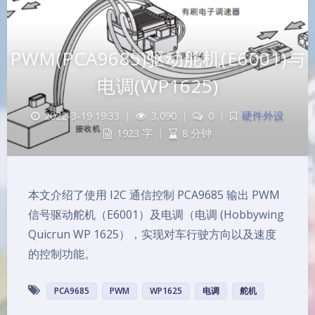
PWM(PCA9685)驱动舵机(E6001)与
电调(WP1625)
2022-3-19 19:33
|
3,090
|
0
|
硬件外设
1923 字
|
8 分钟
本文介绍了使用 I2C 通信控制 PCA9685 输出 PWM
信号驱动舵机（E6001）及电调（电调 (Hobbywing
Quicrun WP 1625），实现对车行驶方向以及速度
的控制功能。
PCA9685
PWM
WP1625
电调
舵机