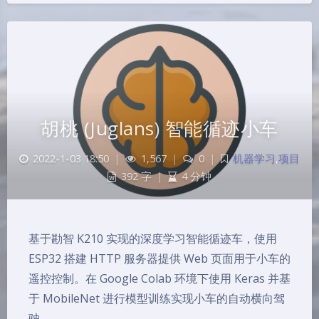
胡桃 (Juglans) 智能循迹小车
2022-1-03 18:50
|
1,567
|
0
|
机器学习
,
项目
392 字
|
4 分钟
基于勘智 K210 实现的深度学习智能循迹车，使用
ESP32 搭建 HTTP 服务器提供 Web 页面用于小车的
遥控控制。在 Google Colab 环境下使用 Keras 并基
于 MobileNet 进行模型训练实现小车的自动横向驾
驶。