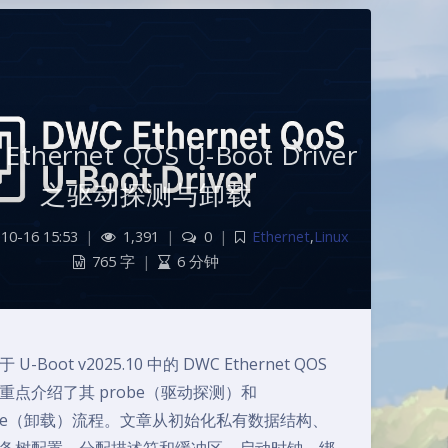
Ethernet QOS U-Boot Driver
之驱动探测与卸载
10-16 15:53
|
1,391
|
0
|
Ethernet
,
Linux
765 字
|
6 分钟
U-Boot v2025.10 中的 DWC Ethernet QOS
重点介绍了其 probe（驱动探测）和
ove（卸载）流程。文章从初始化私有数据结构、