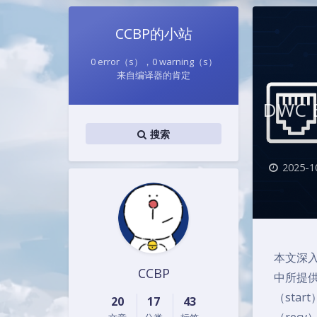
CCBP的小站
0 error（s），0 warning（s）
来自编译器的肯定​
DWC E
搜索
2025-1
本文深入解
CCBP
中所提供
（sta
20
17
43