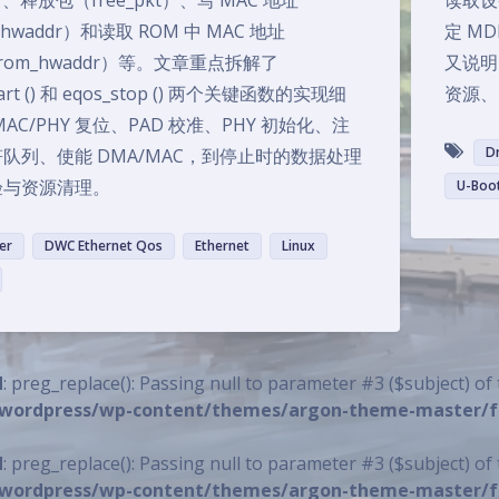
）、释放包（free_pkt）、写 MAC 地址
读取设
e_hwaddr）和读取 ROM 中 MAC 地址
定 M
_rom_hwaddr）等。文章重点拆解了
又说明
tart () 和 eqos_stop () 两个关键函数的实现细
资源、
AC/PHY 复位、PAD 校准、PHY 初始化、注
Dr
队列、使能 DMA/MAC，到停止时的数据处理
验与资源清理。
U-Boo
er
DWC Ethernet Qos
Ethernet
Linux
d
: preg_replace(): Passing null to parameter #3 (
$subject) of
wordpress/wp-content/themes/argon-theme-master/fu
d
: preg_replace(): Passing null to parameter #3 (
$subject) of
wordpress/wp-content/themes/argon-theme-master/fu