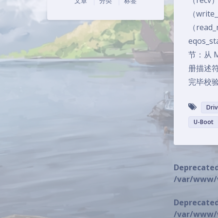
（recv
文章
分类
标签
（writ
（read
eqos_s
节：从 M
册描述符
完毕校
Driv
U-Boot
Deprecate
/var/www/
Deprecate
/var/www/