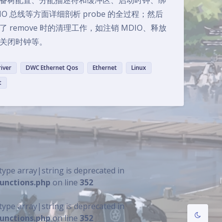
备树配置、分配描述符和缓冲区、启动时钟、绑
DIO 总线等方面详细剖析 probe 的全过程；然后
了 remove 时的清理工作，如注销 MDIO、释放
关闭时钟等。
iver
DWC Ethernet Qos
Ethernet
Linux
t
夜间模式
Sans Serif
Serif
浅阴影
深阴影
 type array|string is deprecated in
关闭
日落
暗化
灰度
nctions.php
on line
352
 type array|string is deprecated in
nctions.php
on line
352