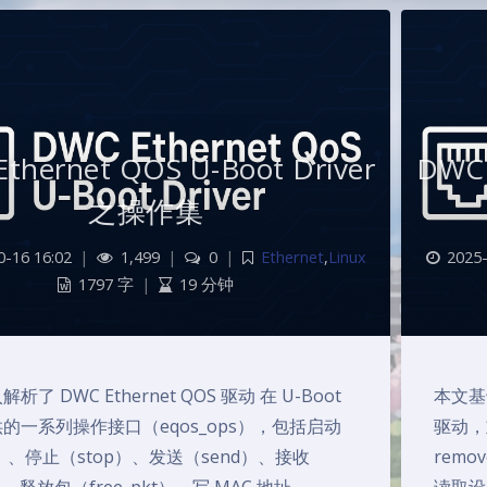
thernet QOS U-Boot Driver
DWC 
之操作集
0-16 16:02
|
1,499
|
0
|
Ethernet
,
Linux
2025-
1797 字
|
19 分钟
析了 DWC Ethernet QOS 驱动 在 U-Boot
本文基于 
的一系列操作接口（eqos_ops），包括启动
驱动，
rt）、停止（stop）、发送（send）、接收
rem